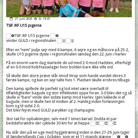
27. juni 2025
kl. 13:41
TSIF /KF U15 pigerne
TSIF /KF U15 pigerne
vinder GULD i regionsfinalen
Efter en “nem” pulje sejr med 6 kampe, 6 sejre og en målscore på 25-2,
skulle U15 pigerne dyste i regionsfinalen søndag den 22. Juni i Harlev
På en enorm varm dag startede de ud med 2-0 mod Hadsten, efterfulgt
af en 0-0 mod Kolt/Hasselager hvor bolden bare ikke ville ind.
Så skulle den store prøve står imod Virup som havde vundet deres 3
første kampe, og kun en sejr talte hvis 1. Pladsen skulle erobres tilbage.
Den kamp spillede de perfekt og lod intet være overladt til
tilfældigheder bagude og stor effektivitet oppe foran. 3-0 blev det og så
skulle vi “bare” vinde den sidste kamp mod Harlev. Igen lukkede vi af
bagude, men vi skulle hen til midten af 2. Halvleg inden forløsningen
kom og til sidst 2-0.
Det blev fejret med GULD parykker og champagne.
Stor tak for opbakningen, selv med 1 times kørsel. Endda et par
bedsteforældre der cyklede 30 km for at heppe
Nu står den på en uge med hyggetræning inden vi den 27-29. Juni tager
til Sønderjyllands Cup i Gråsten, som er et 11-mands stævne